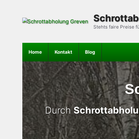
Zum
Inhalt
Schrotta
springen
Stehts faire Preise f
Home
Kontakt
Blog
S
Durch
Schrottabhol