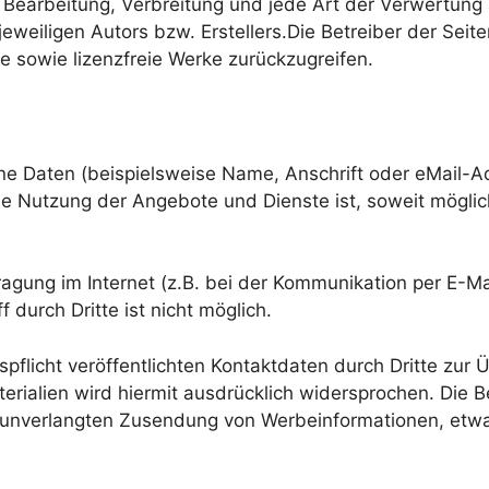
g, Bearbeitung, Verbreitung und jede Art der Verwertun
eweiligen Autors bzw. Erstellers.Die Betreiber der Seit
te sowie lizenzfreie Werke zurückzugreifen.
e Daten (beispielsweise Name, Anschrift oder eMail-Ad
. Die Nutzung der Angebote und Dienste ist, soweit mög
agung im Internet (z.B. bei der Kommunikation per E-Ma
 durch Dritte ist nicht möglich.
licht veröffentlichten Kontaktdaten durch Dritte zur 
ialien wird hiermit ausdrücklich widersprochen. Die Be
der unverlangten Zusendung von Werbeinformationen, etw