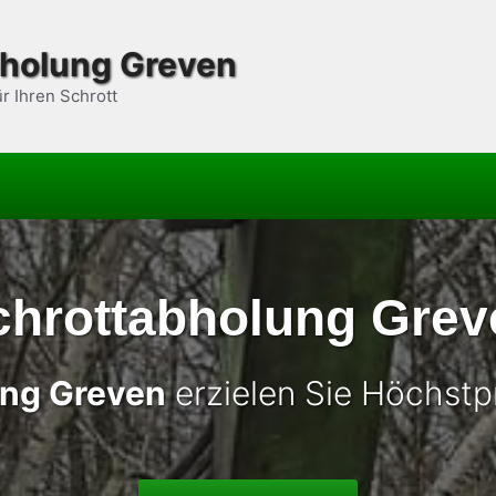
bholung Greven
ür Ihren Schrott
chrottabholung Grev
ung Greven
erzielen Sie Höchstpr